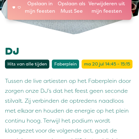
Opslaan in
Opslaan als
Verwijderen uit
mijn feesten
Must See
mijn feesten
DJ
Hits van alle tijden
Faberplein
ma 20 jul 14:45 - 15:15
Tussen de live artiesten op het Faberplein door
zorgen onze DJ’s dat het feest geen seconde
stilvalt. Zij verbinden de optredens naadloos
met elkaar en houden de energie op het plein
continu hoog. Terwijl het podium wordt
klaargezet voor de volgende act, gaat de