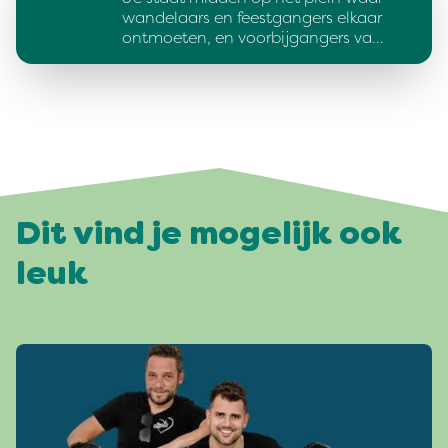
wandelaars en feestgangers elkaar
ontmoeten, en voorbijgangers va…
Dit vind je mogelijk ook
leuk