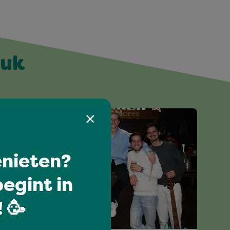
euk
nieten?
egint in
 🥳
Hits van alle tijden