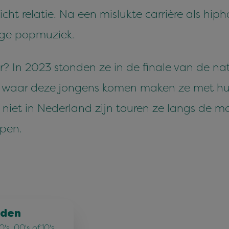
icht relatie. Na een mislukte carrière als hip
ige popmuziek.
 In 2023 stonden ze in de finale van de na
al waar deze jongens komen maken ze met h
e niet in Nederland zijn touren ze langs de 
pen.
jden
's, 00's of 10's