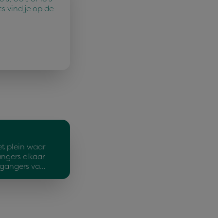
cs vind je op de
t plein waar
ngers elkaar
jgangers va…