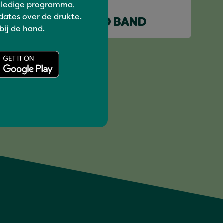
lledige programma,
dates over de drukte.
BETER DAT JE LID BAND
 bij de hand.