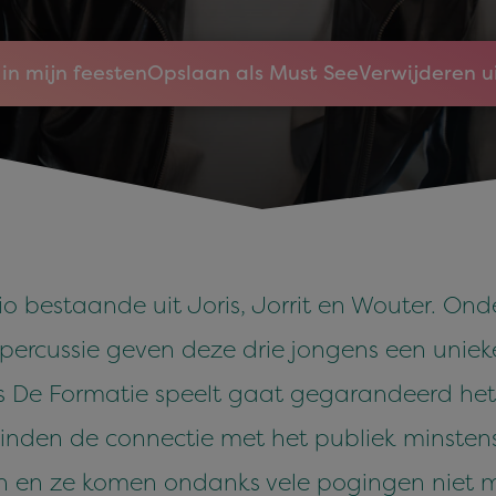
in mijn feesten
Opslaan als Must See
Verwijderen u
io bestaande uit Joris, Jorrit en Wouter. Ond
 percussie geven deze drie jongens een unie
s De Formatie speelt gaat gegarandeerd het
vinden de connectie met het publiek minstens
nen en ze komen ondanks vele pogingen niet 