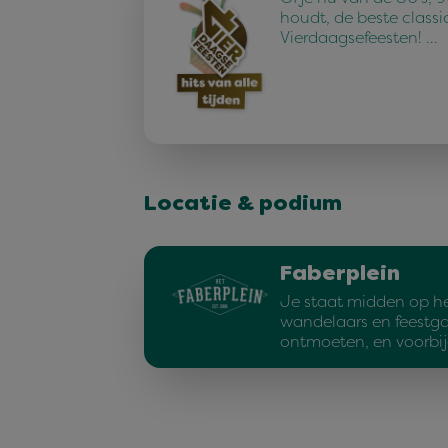
houdt, de beste classi
Vierdaagsefeesten! …
Locatie & podium
Faberplein
Je staat midden op he
wandelaars en feestga
ontmoeten, en voorbi