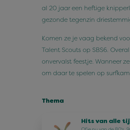
al 20 jaar een heftige knipperl
gezonde tegenzin driestemm
Komen ze je vaag bekend voor?
Talent Scouts op SBS6. Over
onvervalst feestje. Wanneer z
om daar te spelen op surfkam
Thema
Hits van alle ti
Of je nu van de 80's, 90