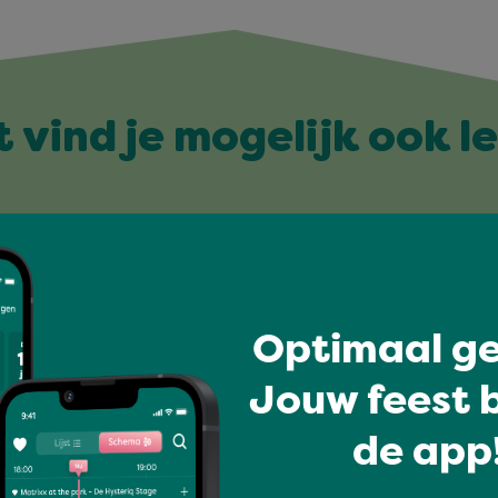
t vind je mogelijk ook l
Optimaal ge
Jouw feest b
de app!
Hits van alle tijden