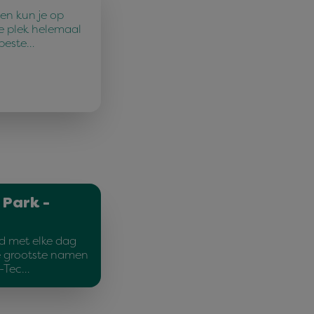
en kun je op
e plek helemaal
 beste…
 Park -
d met elke dag
e grootste namen
d-Tec…