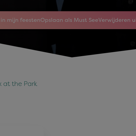
in mijn feesten
Opslaan als Must See
Verwijderen u
x at the Park