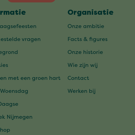
ormatie
Organisatie
daagsefeesten
Onze ambitie
gestelde vragen
Facts & figures
tegrond
Onze historie
ies
Wie zijn wij
en met een groen hart
Contact
 Woensdag
Werken bij
Daagse
ek Nijmegen
hop