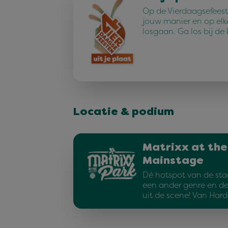
Op de Vierdaagsefeest
jouw manier en op elk
losgaan. Ga los bij de
Locatie & podium
Matrixx at the
Mainstage
Dé hotspot van de sta
een ander genre en d
uit de scene! Van Har