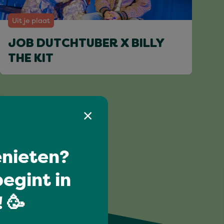
Uit je plaat
JOB DUTCHTUBER X BILLY
THE KIT
nieten?
egint in
 🥳