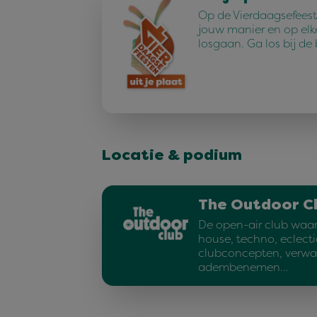
Op de Vierdaagsefeest
jouw manier en op elk
losgaan. Ga los bij de
Locatie & podium
The Outdoor C
De open-air club waar 
house, techno, eclecti
clubconcepten, verwa
adembenemen…