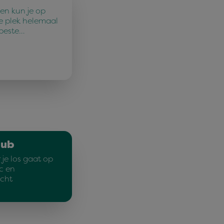
en kun je op
e plek helemaal
 beste…
lub
je los gaat op
c en
cht