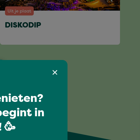
Uit je plaat
DISKODIP
nieten?
egint in
 🥳