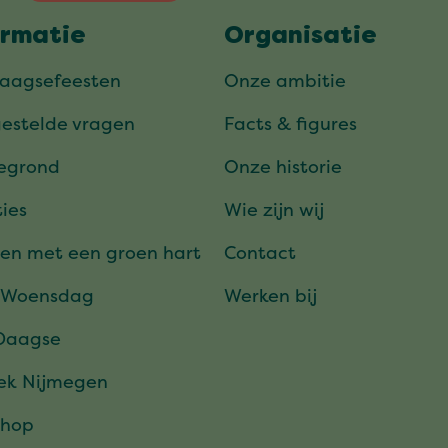
ormatie
Organisatie
daagsefeesten
Onze ambitie
gestelde vragen
Facts & figures
tegrond
Onze historie
ies
Wie zijn wij
en met een groen hart
Contact
 Woensdag
Werken bij
Daagse
ek Nijmegen
hop