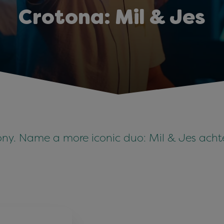
Crotona: Mil & Jes
y. Name a more iconic duo: Mil & Jes achter