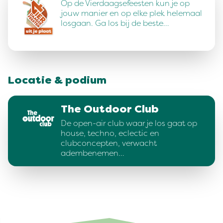
Op de Vierdaagsefeesten kun je op
jouw manier en op elke plek helemaal
losgaan. Ga los bij de beste…
Locatie & podium
The Outdoor Club
De open-air club waar je los gaat op
house, techno, eclectic en
clubconcepten, verwacht
adembenemen…