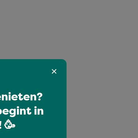
nieten?
egint in
 🥳