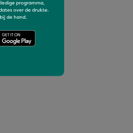
lledige programma,
dates over de drukte.
 bij de hand.