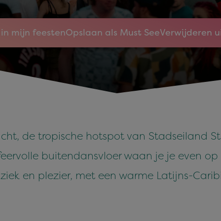
in mijn feesten
Opslaan als Must See
Verwijderen u
icht, de tropische hotspot van Stadseiland 
feervolle buitendansvloer waan je je even op 
ziek en plezier, met een warme Latijns-Carib