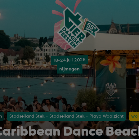
18-24 juli 2026
nijmegen
n
Stadseiland Stek - Stadseiland Stek - Playa Waalzicht
wo 
Caribbean Dance Beac