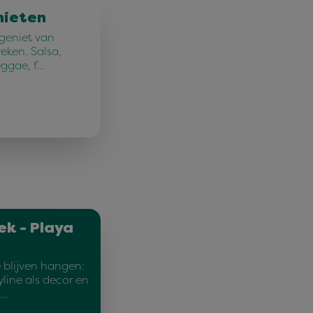
nieten
 geniet van
reken. Salsa,
eggae, f…
ek - Playa
 blijven hangen:
yline als decor en
c…