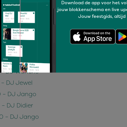
Download de app voor het vo
 – DJ Wancho
jouw blokkenschema en live up
Jouw feestgids, altijd
– Miss Salsabila
 – DJ Latin Mania
0 – DJ Wancho
0 – DJ Wancho
0 – DJ Wancho
 – DJ Jewel
0 – DJ Jango
 – DJ Didier
30 – DJ Jango