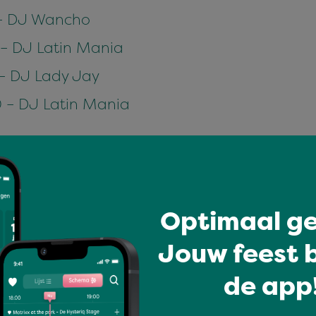
 – DJ Wancho
 – DJ Latin Mania
– DJ Lady Jay
 – DJ Latin Mania
 DJ Wancho
 DJ Wancho
DJ Didier
Optimaal ge
DJ Latin Pro
Jouw feest b
DJ Didier
de app!
0 – DJ Wancho