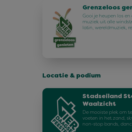
Grenzeloos ge
Gooi je heupen los en
muziek uit alle windst
latin, wereldmuziek, r
Locatie & podium
Stadseiland St
Waalzicht
De mooiste plek om te
voeten in het zand, sk
non-stop bands, dan