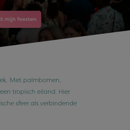
it mijn feesten
Stek. Met palmbomen,
een tropisch eiland. Hier
ische sfeer als verbindende