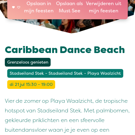
Opslaan in
Opslaan als
Verwijderen uit
mijn feesten
Must See
mijn feesten
Caribbean Dance Beach
Grenzeloos genieten
Stadseiland Stek - Stadseiland Stek - Playa Waalzicht
di 21 jul 15:30 - 19:00
Vier de zomer op Playa Waalzicht, de tropische
hotspot van Stadseiland Stek. Met palmbomen,
gekleurde priklichten en een sfeervolle
buitendansvloer waan je je even op een