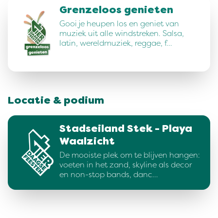
Grenzeloos genieten
Gooi je heupen los en geniet van
muziek uit alle windstreken. Salsa,
latin, wereldmuziek, reggae, f…
Locatie & podium
Stadseiland Stek - Playa
Waalzicht
De mooiste plek om te blijven hangen:
voeten in het zand, skyline als decor
en non-stop bands, danc…