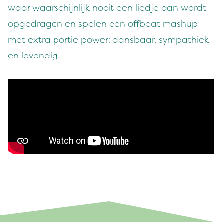
waar waarschijnlijk nooit een liedje aan wordt
opgedragen en spelen een offbeat mashup
met extra portie power: dansbaar, sympathiek
en levendig.