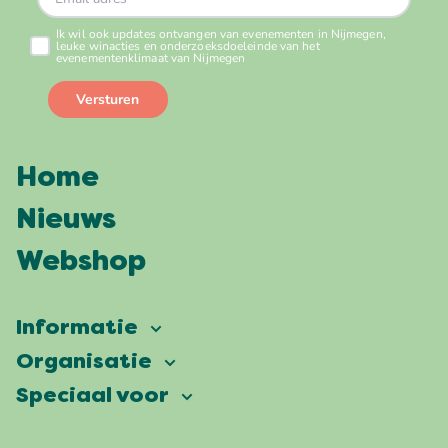
Home
Nieuws
Webshop
Informatie
Vierdaagsefeesten
Organisatie
Onze ambitie
Veelgestelde vragen
Speciaal voor
Partners
Facts & figures
Plattegrond