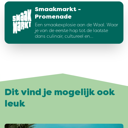
Smaakmarkt -
Promenade
Een smaakexplosie aan de Waal. Waar
je van de eerste hap tot de laatste
dans culinair, cultureel en…
Dit vind je mogelijk ook
leuk