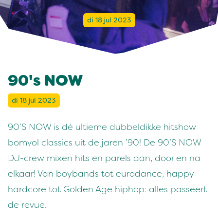
di 18 jul 2023
90's NOW
di 18 jul 2023
90’S NOW is dé ultieme dubbeldikke hitshow
bomvol classics uit de jaren ’90! De 90’S NOW
DJ-crew mixen hits en parels aan, door en na
elkaar! Van boybands tot eurodance, happy
hardcore tot Golden Age hiphop: alles passeert
de revue.