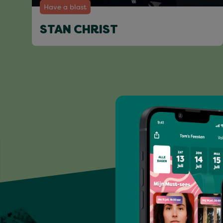
Have a blast
STAN CHRIST