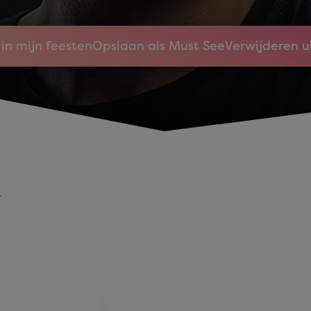
in mijn feesten
Opslaan als Must See
Verwijderen u
k