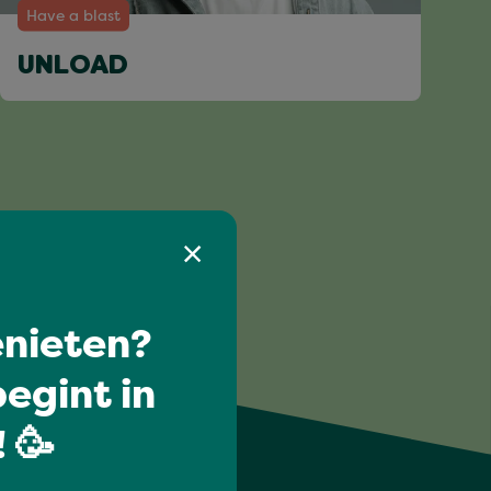
Have a blast
UNLOAD
nieten?
egint in
 🥳