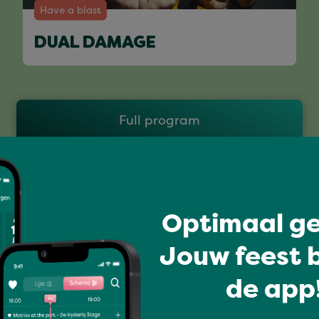
Have a blast
DUAL DAMAGE
Full program
Optimaal ge
Jouw feest b
de app!