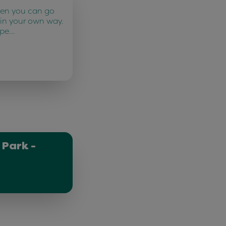
ten you can go
 in your own way.
 pe…
 Park -