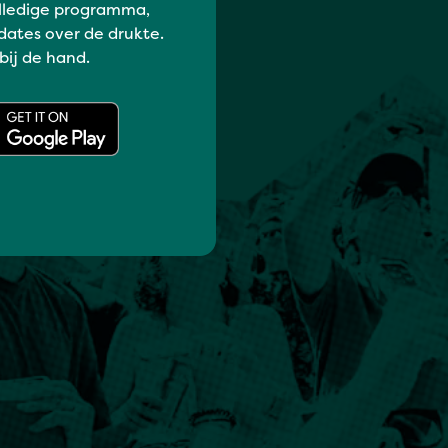
lledige programma,
dates over de drukte.
 bij de hand.