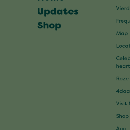
Vier
Updates
Frequ
Shop
Map
Locat
Celeb
hear
Roze
4daa
Visit
Shop
App