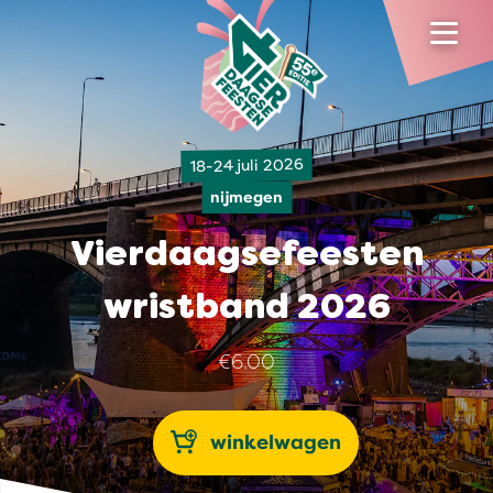
18-24 juli 2026
nijmegen
Vierdaagsefeesten
wristband 2026
€6.00
winkelwagen