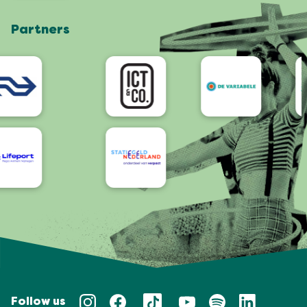
Shop
Partners
App
Accessibility
Follow us