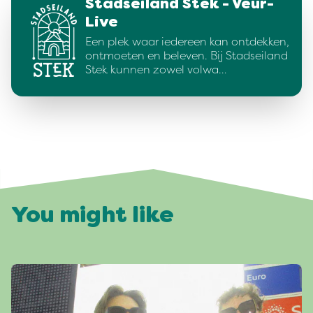
Stadseiland Stek - Veur-
Live
Een plek waar iedereen kan ontdekken,
ontmoeten en beleven. Bij Stadseiland
Stek kunnen zowel volwa…
You might like