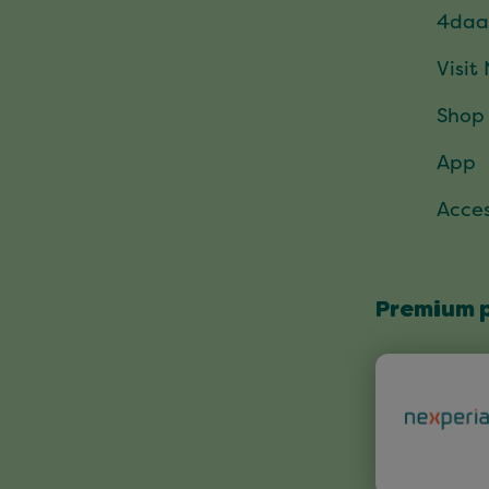
4daa
Visit
Shop
App
Acces
Premium 