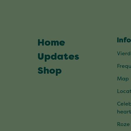
Inf
Home
Vier
Updates
Frequ
Shop
Map
Locat
Celeb
hear
Roze