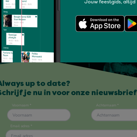
Jouw feestgids, altijd
Always up to date?
Schrijf je nu in voor onze nieuwsbrief