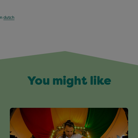
om
dutch
You might like