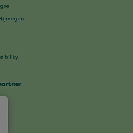
gse
 Nijmegen
sibility
partner