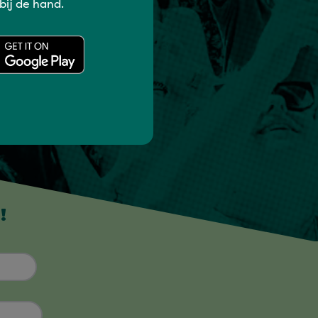
 bij de hand.
!