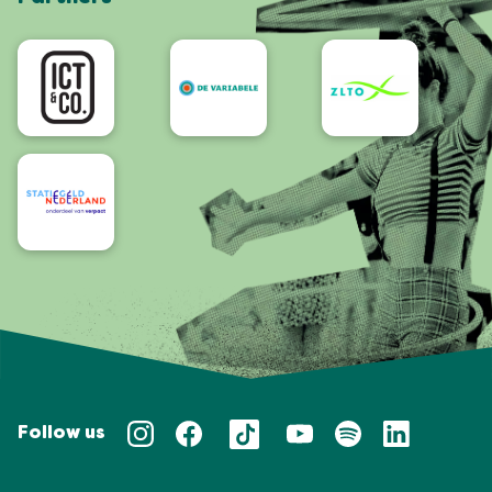
App
Accessibility
Follow us