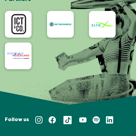
App
Accessibility
Follow us