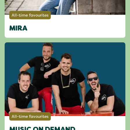
All-time favourites
MIRA
All-time favourites