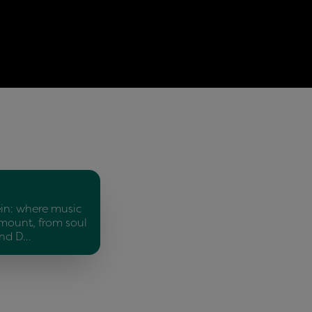
in: where music
mount, from soul
and D…