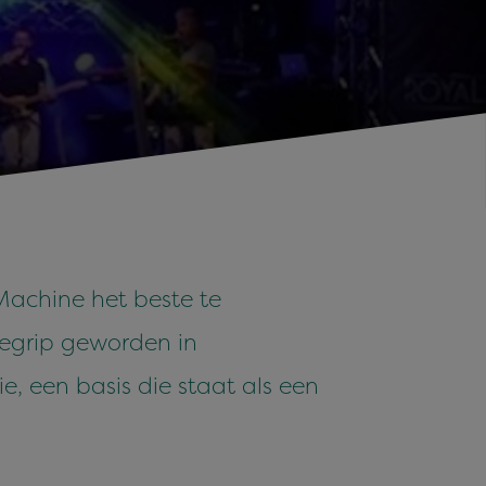
 Machine het beste te
begrip geworden in
e, een basis die staat als een