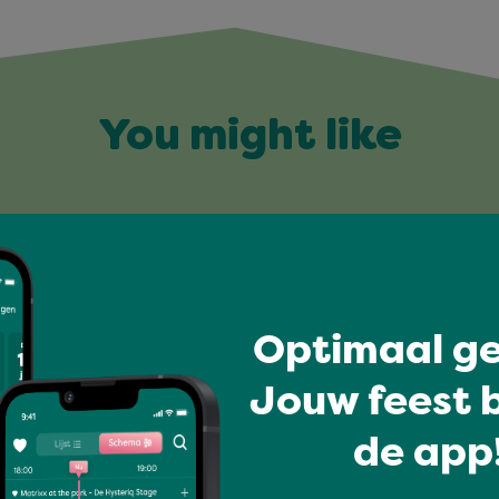
You might like
Optimaal ge
Jouw feest b
de app!
Today's party tracks