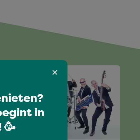
nieten?
egint in
 🥳