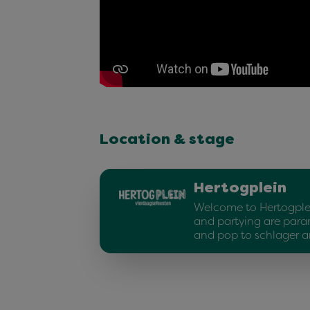
Location & stage
Hertogplein
Welcome to Hertogple
and partying are para
and pop to schlager 