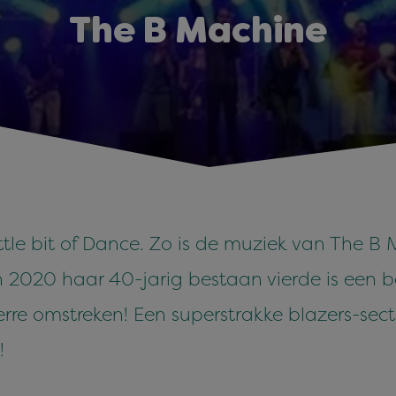
The B Machine
ttle bit of Dance. Zo is de muziek van The B
n 2020 haar 40-jarig bestaan vierde is een 
re omstreken! Een superstrakke blazers-secti
!