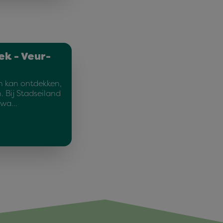
ek - Veur-
n kan ontdekken,
 Bij Stadseiland
olwa…