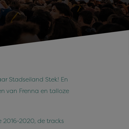
ar Stadseiland Stek! En
n van Frenna en talloze
de 2016-2020, de tracks