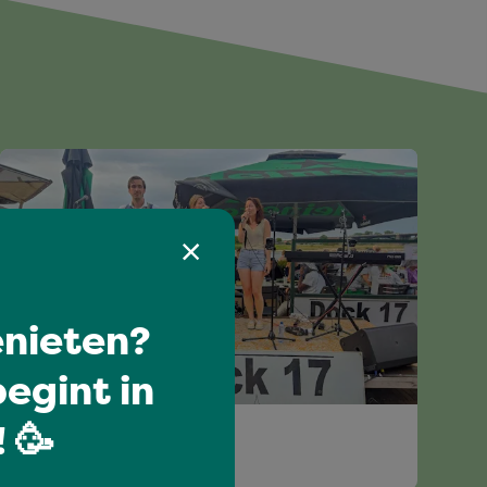
nieten?
egint in
I love music
 🥳
THE EASY ROAD