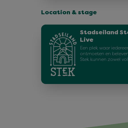
Location & stage
Stadseiland St
Live
Een plek waar iederee
ontmoeten en beleven.
Stek kunnen zowel v