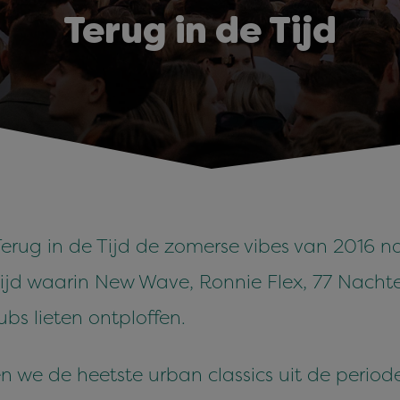
Terug in de Tijd
erug in de Tijd de zomerse vibes van 2016 na
ijd waarin New Wave, Ronnie Flex, 77 Nachte
bs lieten ontploffen.
en we de heetste urban classics uit de perio