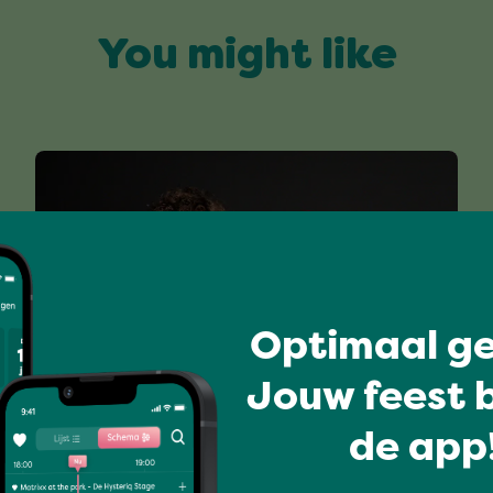
You might like
Optimaal ge
Jouw feest b
All-time favourites
de app!
FEESTCOLLEGE