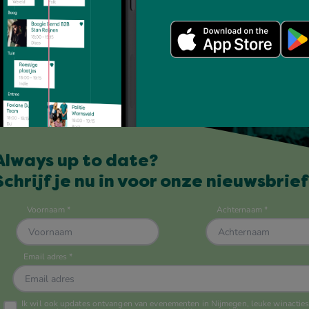
Always up to date?
Schrijf je nu in voor onze nieuwsbrief