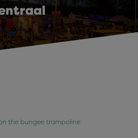
entraal
e on the bungee trampoline