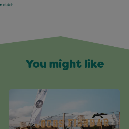
om
dutch
You might like