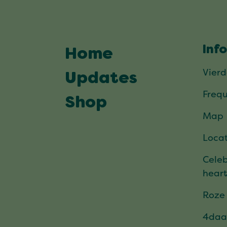
Inf
Home
Vier
Updates
Frequ
Shop
Map
Locat
Celeb
hear
Roze
4daa