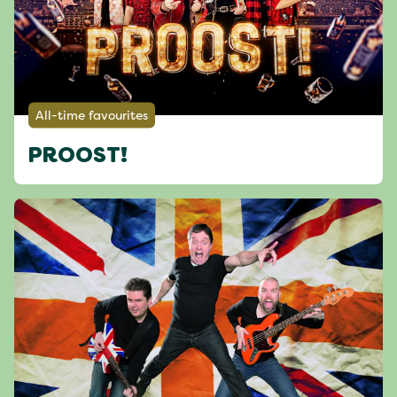
All-time favourites
PROOST!