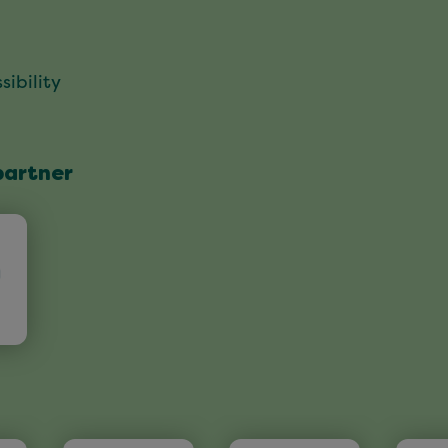
sibility
partner