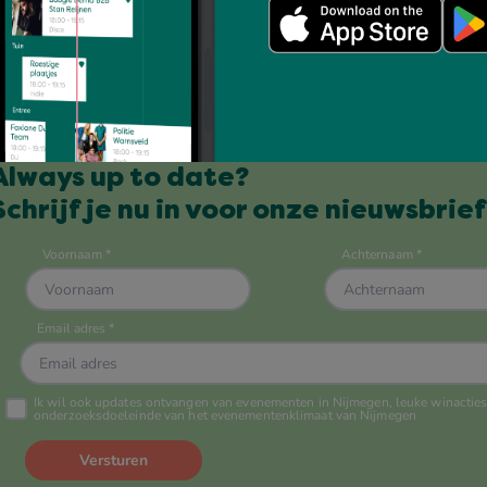
Always up to date?
Schrijf je nu in voor onze nieuwsbrief