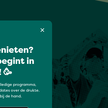
nieten?
egint in
 🥳
lledige programma,
dates over de drukte.
 bij de hand.