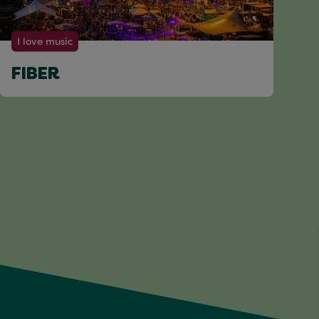
I love music
FIBER