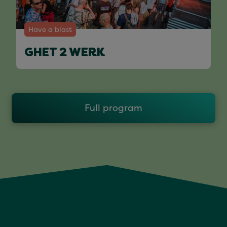
Have a blast
GHET 2 WERK
Full program