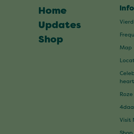
Inf
Home
Vier
Updates
Frequ
Shop
Map
Locat
Celeb
hear
Roze
4daa
Visit
Shop