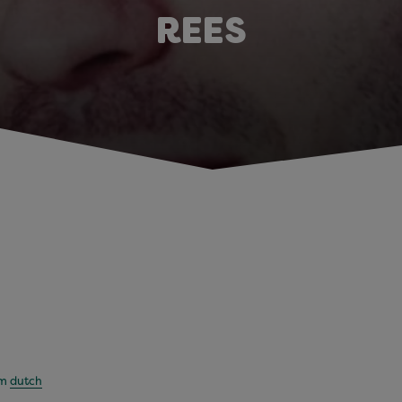
REES
om
dutch