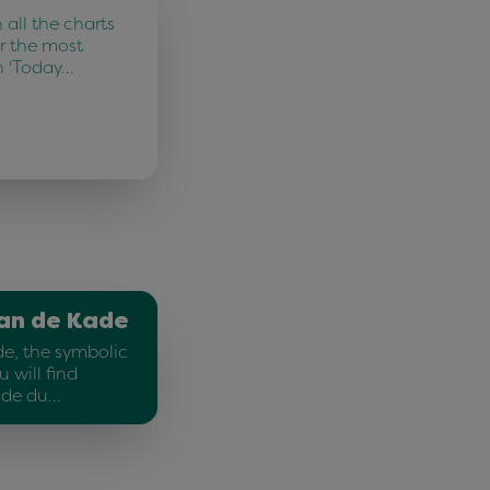
all the charts
r the most
n 'Today…
an de Kade
e, the symbolic
u will find
ade du…