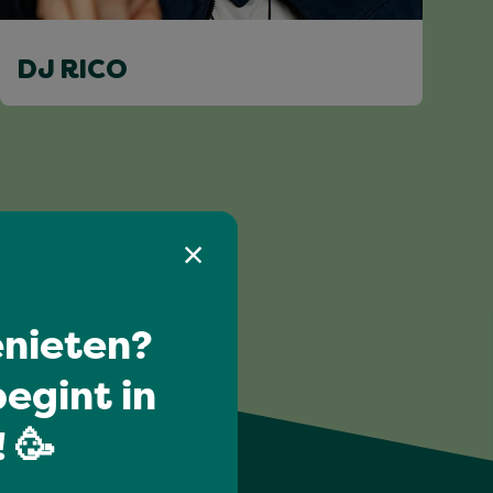
DJ RICO
nieten?
egint in
 🥳