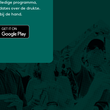
lledige programma,
dates over de drukte.
 bij de hand.