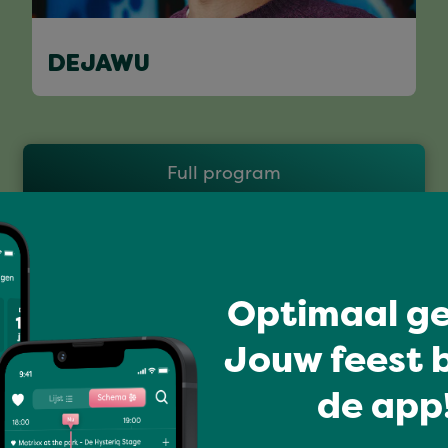
DEJAWU
Full program
Optimaal ge
Jouw feest b
de app!