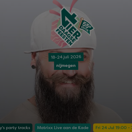
18-24 juli 2026
nijmegen
's party tracks
Matrixx Live aan de Kade
Fri 24 Jul 19:00 -