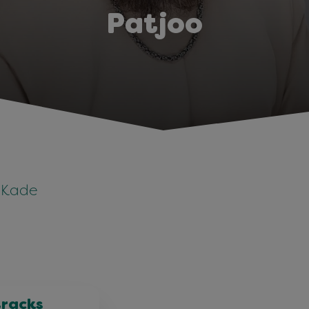
Patjoo
e Kade
tracks