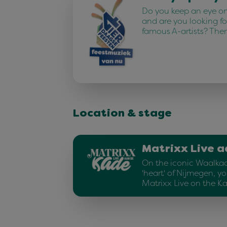
Do you keep an eye on 
and are you looking fo
famous A-artists? The
Location & stage
Matrixx Live a
On the iconic Waalkad
'heart' of Nijmegen, yo
Matrixx Live on the K