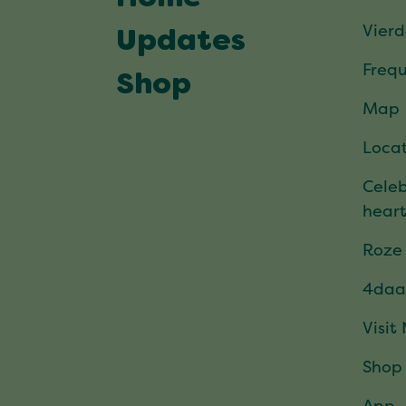
Vier
Updates
Frequ
Shop
Map
Locat
Celeb
hear
Roze
4daa
Visit
Shop