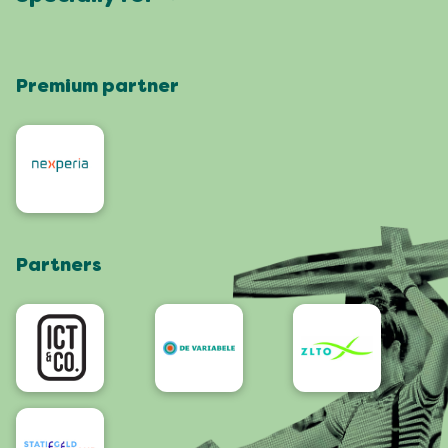
Partners
Facts & figures
Map
Vierdaagsefeesten Business
Our history
Locations
Premium partner
Press
Who are we
Celebrating with a green heart
Organisers
Contact
Roze Woensdag
Residents
4daagse
Artists and orchestras
Visit Nijmegen
Shop
Partners
App
Accessibility