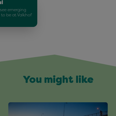
al
o see emerging
 to be at Valkhof
You might like