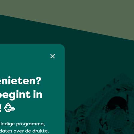
nieten?
egint in
 🥳
lledige programma,
dates over de drukte.