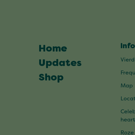
Inf
Home
Vier
Updates
Frequ
Shop
Map
Locat
Celeb
hear
Roze