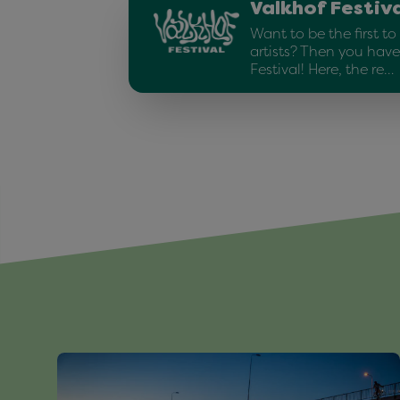
Valkhof Festiv
Want to be the first t
artists? Then you have
Festival! Here, the re…