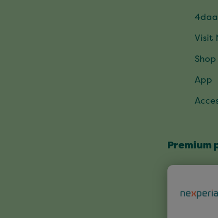
4daa
Visit
Shop
App
Acces
Premium 