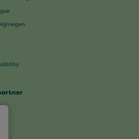
gse
 Nijmegen
sibility
partner