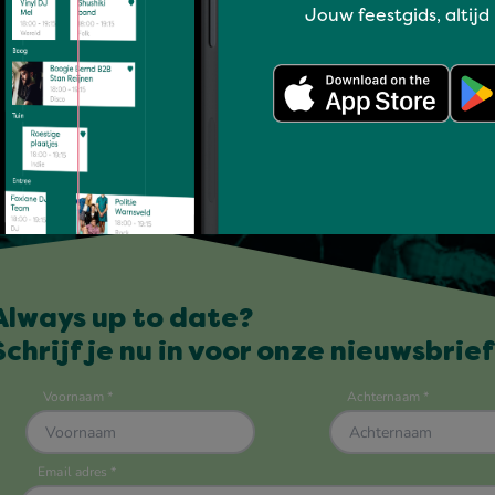
Jouw feestgids, altijd
Always up to date?
Schrijf je nu in voor onze nieuwsbrief