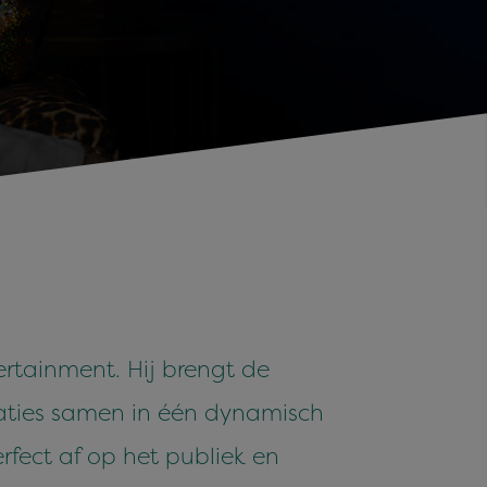
rtainment. Hij brengt de
taties samen in één dynamisch
rfect af op het publiek en