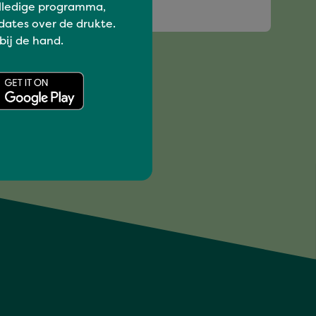
lledige programma,
DJ JOB
dates over de drukte.
 bij de hand.