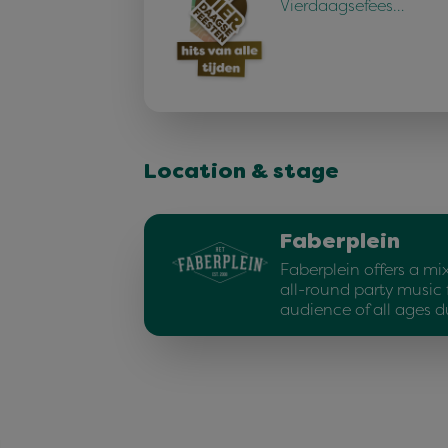
Vierdaagsefees…
Location & stage
Faberplein
Faberplein offers a mi
all-round party music 
audience of all ages d