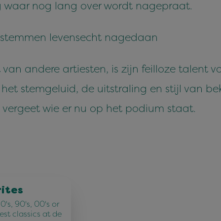
ng waar nog lang over wordt nagepraat.
e stemmen levensecht nagedaan
 andere artiesten, is zijn feilloze talent voo
et stemgeluid, de uitstraling en stijl van b
 vergeet wie er nu op het podium staat.
rites
's, 90's, 00's or
best classics at de