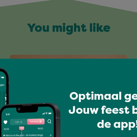
You might like
Optimaal ge
Jouw feest b
de app!
All-time favourites