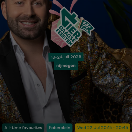
18-24 juli 2026
nijmegen
All-time favourites
Faberplein
Wed 22 Jul 20:15 - 20:45