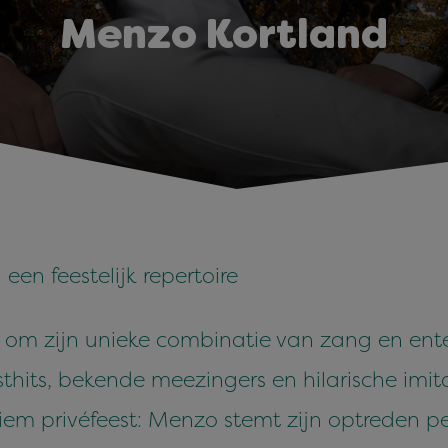
Menzo Kortland
en feestelijk repertoire
om zijn unieke combinatie van zang en ente
sthits, bekende meezingers en hilarische imi
tiem privéfeest: Menzo stemt zijn optreden pe