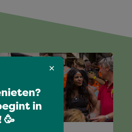
nieten?
egint in
 🥳
All-time favourites