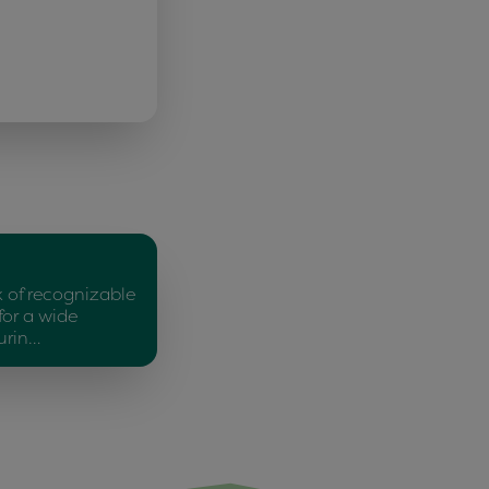
x of recognizable
for a wide
urin…