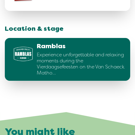
Location & stage
Ramblas
Experience unforgettable and relaxing
moments during the
Vierdaagsefeesten on the Van Schaeck
Matho…
You might like