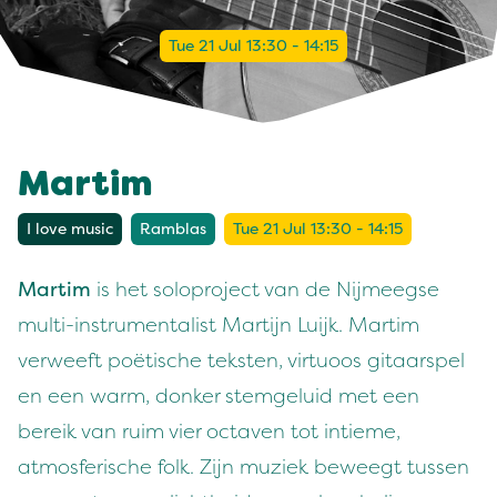
Tue 21 Jul 13:30 - 14:15
Martim
I love music
Ramblas
Tue 21 Jul 13:30 - 14:15
Martim
is het soloproject van de Nijmeegse
multi-instrumentalist Martijn Luijk. Martim
verweeft poëtische teksten, virtuoos gitaarspel
en een warm, donker stemgeluid met een
bereik van ruim vier octaven tot intieme,
atmosferische folk. Zijn muziek beweegt tussen