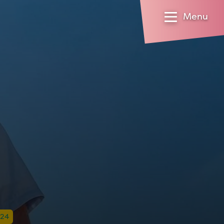
Menu
024