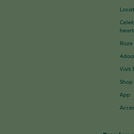
Locat
Celeb
hear
Roze
4daa
Visit
Shop
App
Acces