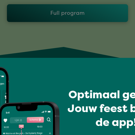
Full program
Optimaal ge
Jouw feest b
de app!