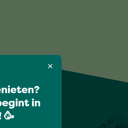
nieten?
egint in
 🥳