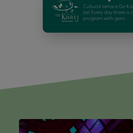
Cultural terrace De Kaa
be! Every day there is 
program with genr…