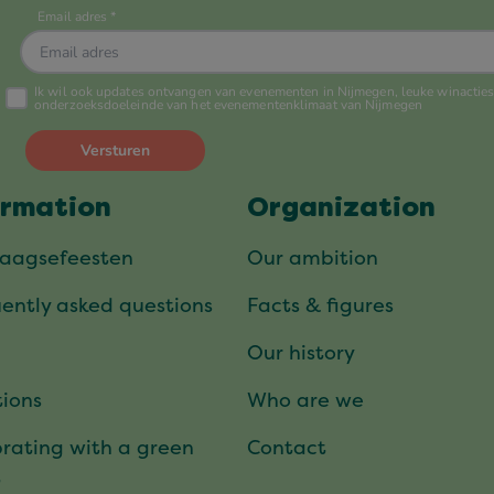
ormation
Organization
daagsefeesten
Our ambition
ently asked questions
Facts & figures
Our history
ions
Who are we
rating with a green
Contact
t