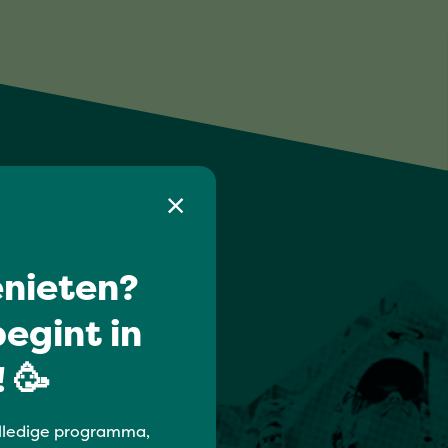
nieten?
egint in
 🥳
lledige programma,