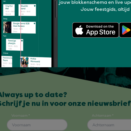
jouw blokkenschema en live up
Jouw feestgids, altijd
Always up to date?
Schrijf je nu in voor onze nieuwsbrief