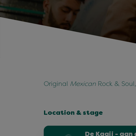
Original
Mexican
Rock & Soul,
Location & stage
De Kaaij - aan