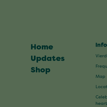
Inf
Home
Vier
Updates
Frequ
Shop
Map
Locat
Celeb
hear