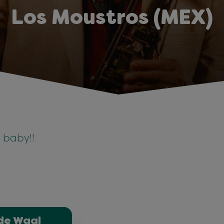
Los Moustros (MEX)
 baby!!
 de Waal