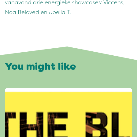
vanavond drie energieke showcases: Viccens,
Noa Beloved en Joella T.
You might like