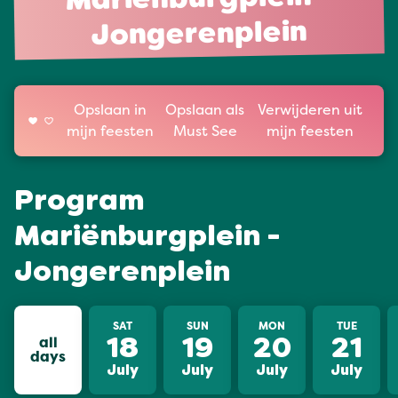
Mariënburgplein -
Jongerenplein
Opslaan in
Opslaan als
Verwijderen uit
mijn feesten
Must See
mijn feesten
Program
Mariënburgplein -
Jongerenplein
SAT
SUN
MON
TUE
all
18
19
20
21
days
July
July
July
July