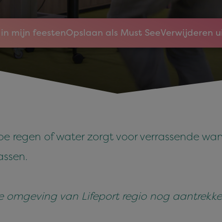
in mijn feesten
Opslaan als Must See
Verwijderen u
oe regen of water zorgt voor verrassende wa
rassen.
omgeving van Lifeport regio nog aantrekkelij