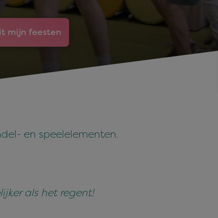
it mijn feesten
ndel- en speelelementen.
ker als het regent!