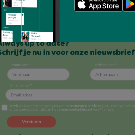
Always up to date?
Schrijf je nu in voor onze nieuwsbrief