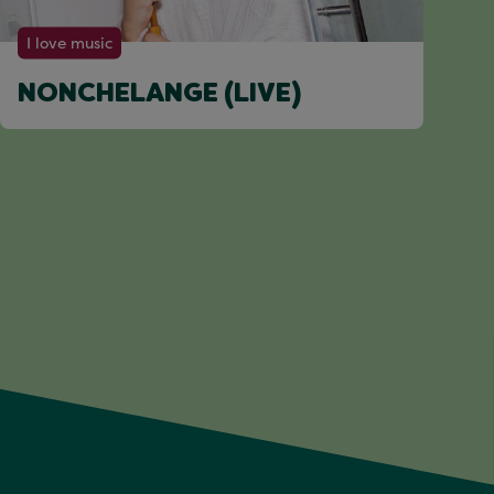
I love music
NONCHELANGE (LIVE)