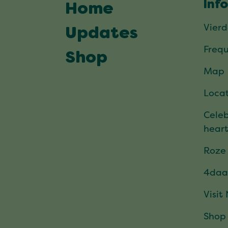
Inf
Home
Vier
Updates
Frequ
Shop
Map
Locat
Celeb
hear
Roze
4daa
Visit
Shop