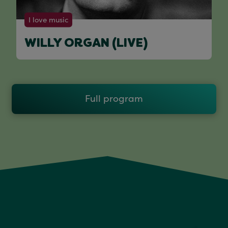
I love music
WILLY ORGAN (LIVE)
Full program