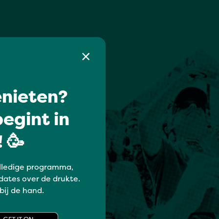
nieten?
egint in
 🥳
lledige programma,
dates over de drukte.
 bij de hand.