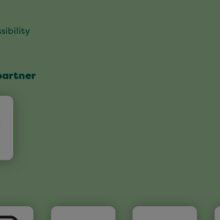
sibility
partner