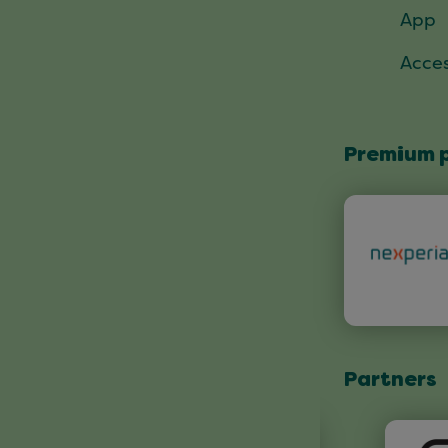
App
Acces
Premium 
Partners