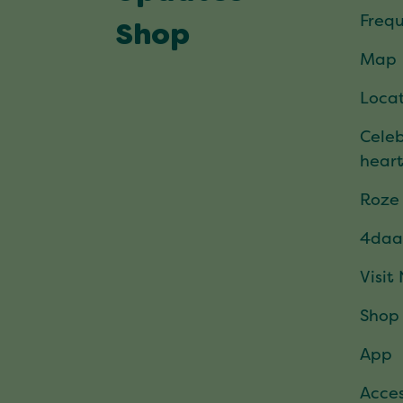
Frequ
Shop
Map
Locat
Celeb
hear
Roze
4daa
Visit
Shop
App
Acces