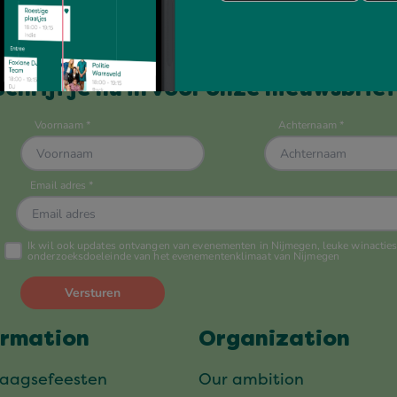
Always up to date?
Schrijf je nu in voor onze nieuwsbrief
ormation
Organization
daagsefeesten
Our ambition