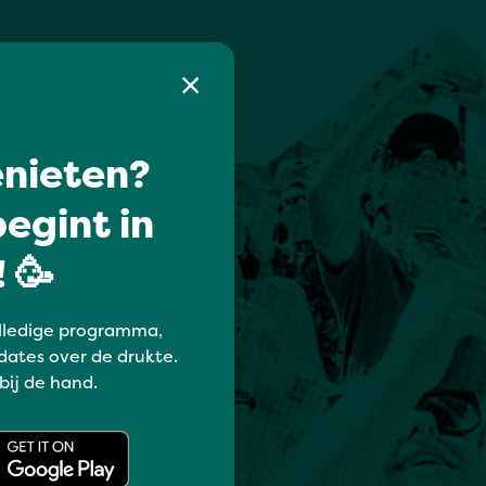
nieten?
egint in
 🥳
lledige programma,
dates over de drukte.
 bij de hand.