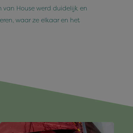
n van House werd duidelijk en
ren, waar ze elkaar en het