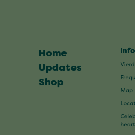
Inf
Home
Vier
Updates
Frequ
Shop
Map
Locat
Celeb
hear