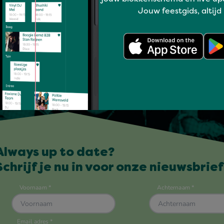
Jouw feestgids, altijd
Always up to date?
Schrijf je nu in voor onze nieuwsbrief