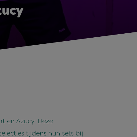
zucy
rt en Azucy. Deze
lecties tijdens hun sets bij