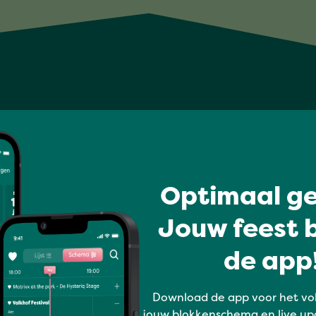
Optimaal ge
Jouw feest b
de app!
Download de app voor het vo
jouw blokkenschema en live up