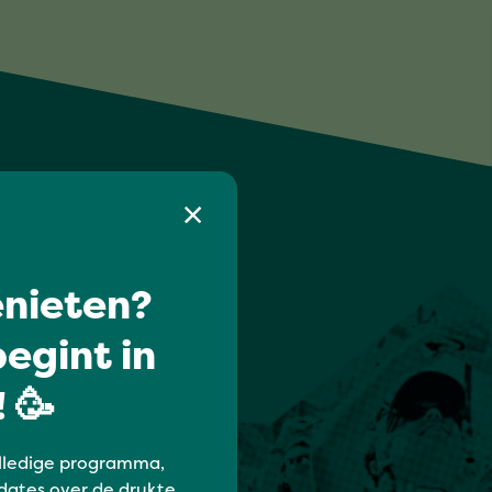
nieten?
egint in
 🥳
lledige programma,
dates over de drukte.