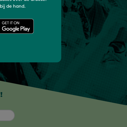
 bij de hand.
!