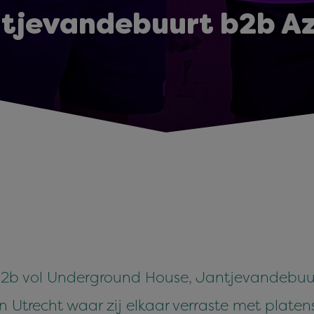
tjevandebuurt b2b A
 b2b vol Underground House, Jantjevandebuu
Utrecht waar zij elkaar verraste met platense