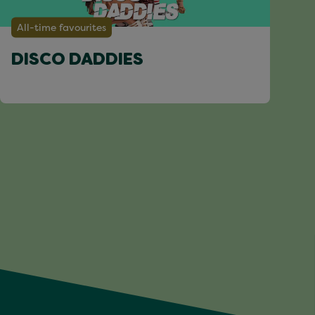
All-time favourites
DISCO DADDIES