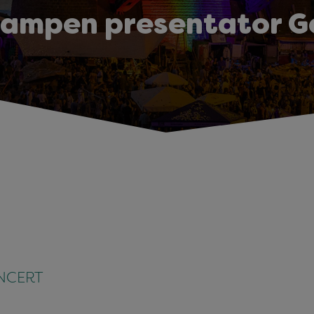
Campen presentator G
ONCERT