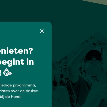
nieten?
egint in
 🥳
lledige programma,
dates over de drukte.
 bij de hand.