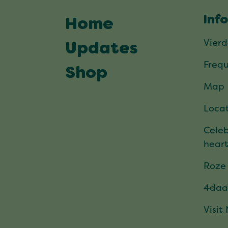
Inf
Home
Vier
Updates
Frequ
Shop
Map
Locat
Celeb
hear
Roze
4daa
Visit