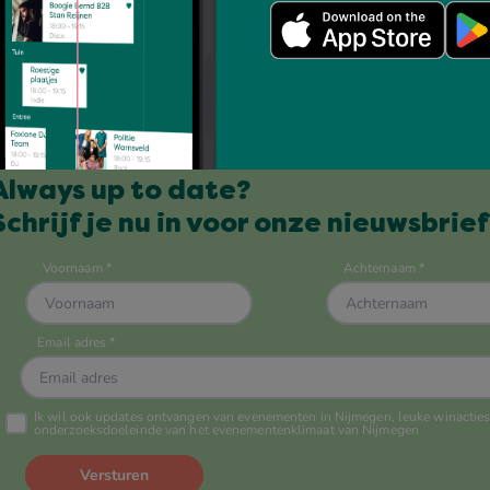
Always up to date?
Schrijf je nu in voor onze nieuwsbrief