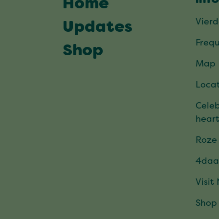
Inf
Home
Vier
Updates
Frequ
Shop
Map
Locat
Celeb
hear
Roze
4daa
Visit
Shop