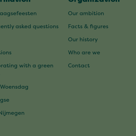
ormation
Organization
daagsefeesten
Our ambition
ently asked questions
Facts & figures
Our history
ions
Who are we
rating with a green
Contact
t
 Woensdag
gse
 Nijmegen