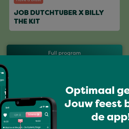
JOB DUTCHTUBER X BILLY
THE KIT
Full program
Optimaal ge
Jouw feest b
de app!