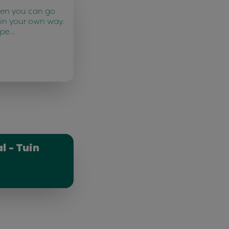
ten you can go
 in your own way.
 pe…
l - Tuin