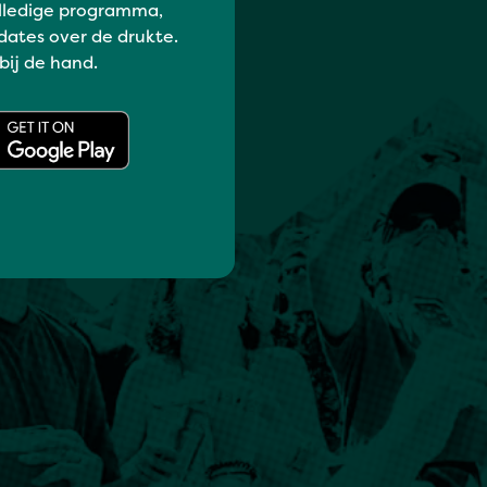
lledige programma,
dates over de drukte.
 bij de hand.