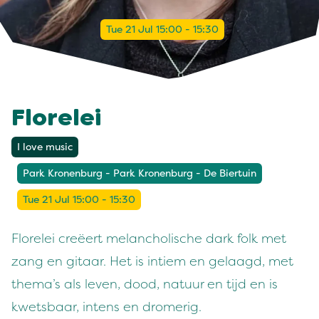
Tue 21 Jul 15:00 - 15:30
Florelei
I love music
Park Kronenburg - Park Kronenburg - De Biertuin
Tue 21 Jul 15:00 - 15:30
Florelei creëert melancholische dark folk met
zang en gitaar. Het is intiem en gelaagd, met
thema’s als leven, dood, natuur en tijd en is
kwetsbaar, intens en dromerig.