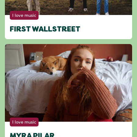
I love music
FIRST WALLSTREET
I love music
MYRA PILAR