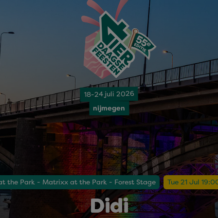
18-24 juli 2026
nijmegen
at the Park - Matrixx at the Park - Forest Stage
Tue 21 Jul 19:0
Didi