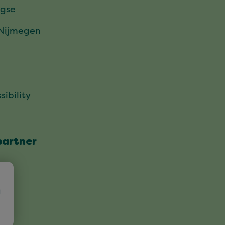
gse
 Nijmegen
sibility
partner