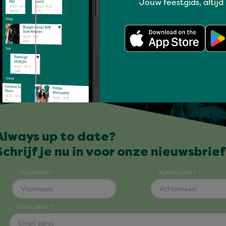
Jouw feestgids, altijd
Always up to date?
Schrijf je nu in voor onze nieuwsbrief