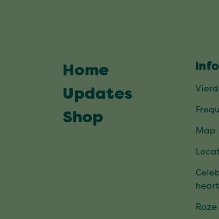
Inf
Home
Vier
Updates
Frequ
Shop
Map
Locat
Celeb
hear
Roze