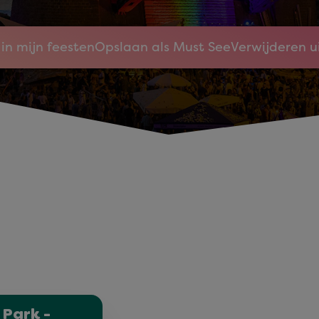
in mijn feesten
Opslaan als Must See
Verwijderen u
 Park -