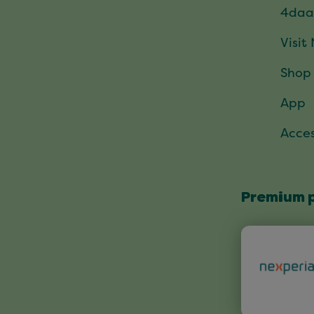
4daa
Visit
Shop
App
Acces
Premium 