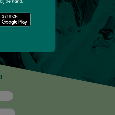
 bij de hand.
!