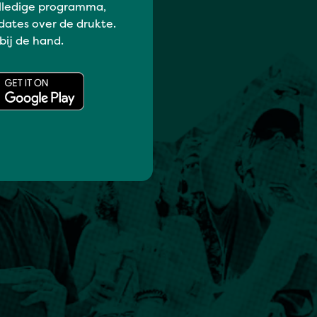
lledige programma,
dates over de drukte.
 bij de hand.