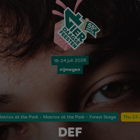
18-24 juli 2026
nijmegen
atrixx at the Park - Matrixx at the Park - Forest Stage
Thu 23 
DEF