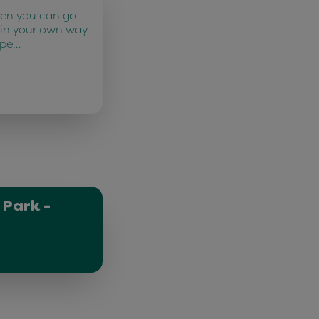
ten you can go
 in your own way.
 pe…
 Park -