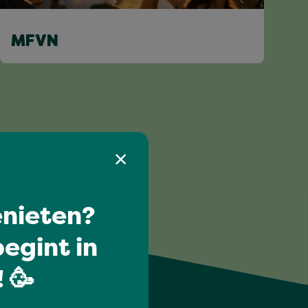
MFVN
nieten?
egint in
 🥳