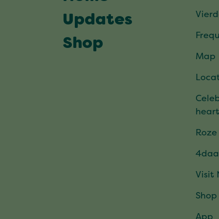
Vier
Updates
Frequ
Shop
Map
Locat
Celeb
hear
Roze
4daa
Visit
Shop
App