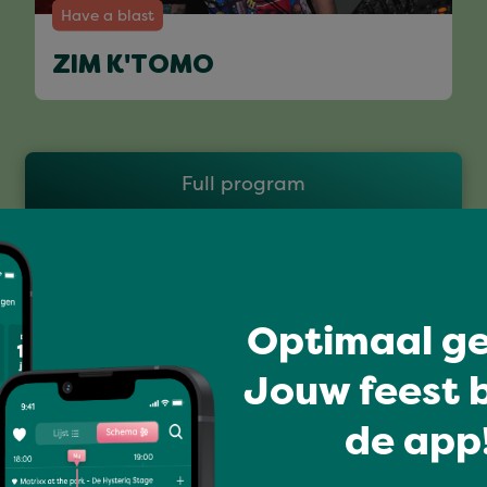
Have a blast
ZIM K'TOMO
Full program
Optimaal ge
Jouw feest b
de app!