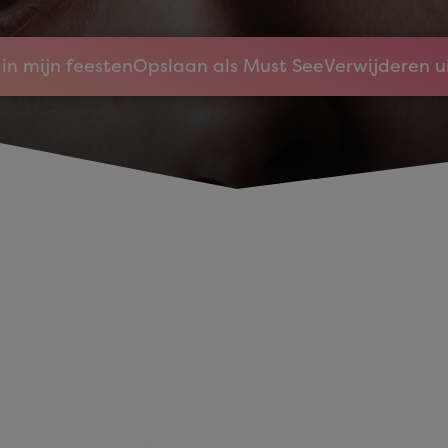
in mijn feesten
Opslaan als Must See
Verwijderen u