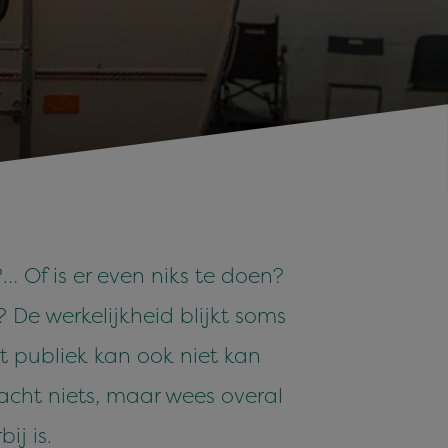
 Of is er even niks te doen?
De werkelijkheid blijkt soms
 publiek kan ook niet kan
cht niets, maar wees overal
ij is.