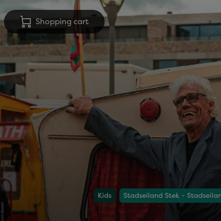
Shopping cart
Kids
Stadseiland Stek - Stadseila