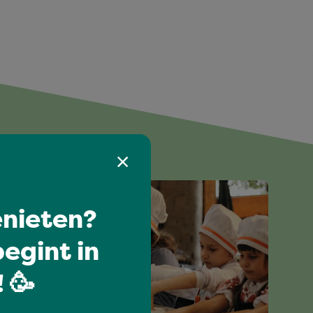
nieten?
egint in
 🥳