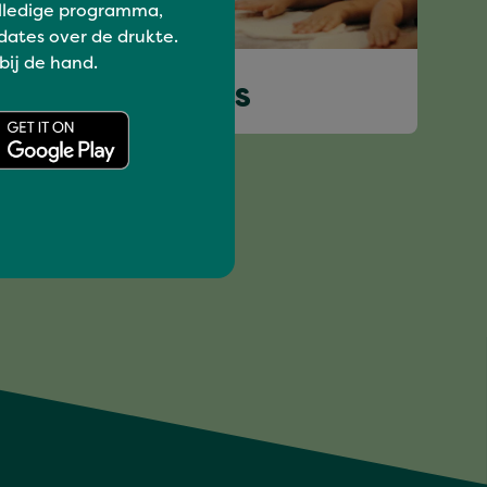
lledige programma,
dates over de drukte.
Kids
 bij de hand.
ITALIAN CLASSICS