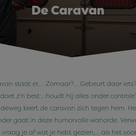
De Caravan
van staat er,… Zomaar?… Gebeurt daar iets?…
t z’n best:…houdt hij alles onder controle? 
deweg keert de caravan zich tegen hem. Het
er gaat in deze humorvolle wanorde. Verwa
raag je af wat je hebt gezien,… als het voorb