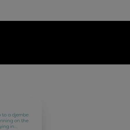
o to a djembe
unning on the
ying in…