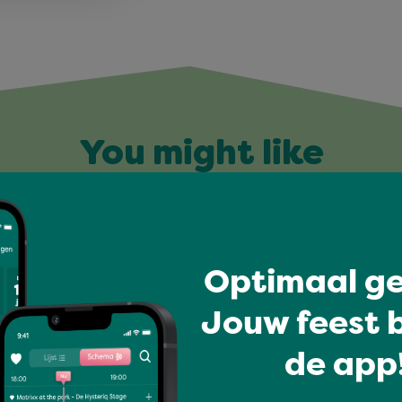
You might like
Optimaal ge
Jouw feest b
de app!