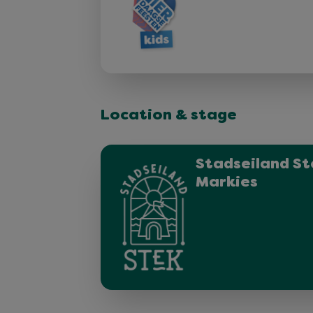
Location & stage
Stadseiland St
Markies