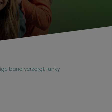
ige band verzorgt funky