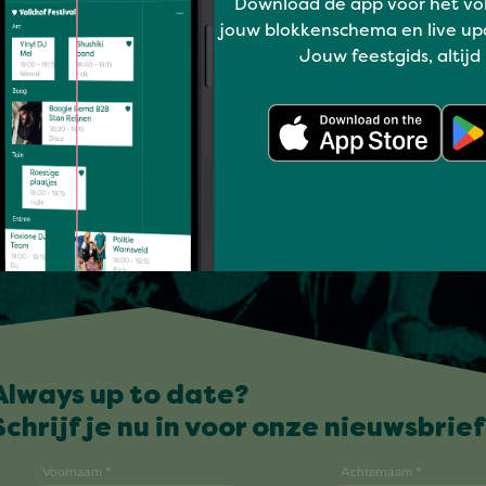
Download de app voor het vo
jouw blokkenschema en live up
Jouw feestgids, altijd
Always up to date?
Schrijf je nu in voor onze nieuwsbrief