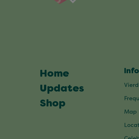
Inf
Home
Vier
Updates
Frequ
Shop
Map
Locat
Celeb