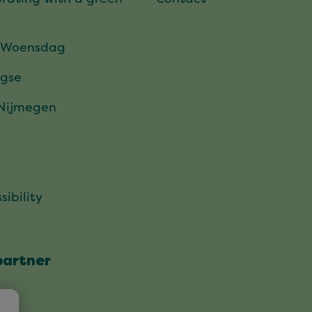
t
 Woensdag
gse
 Nijmegen
sibility
partner