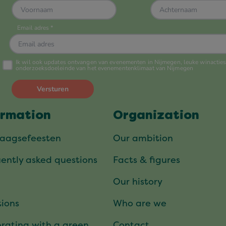
ormation
Organization
daagsefeesten
Our ambition
ently asked questions
Facts & figures
Our history
ions
Who are we
rating with a green
Contact