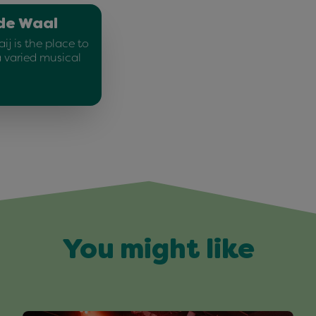
 de Waal
ij is the place to
a varied musical
You might like