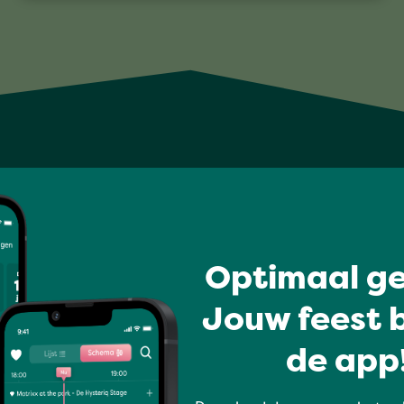
Optimaal ge
Jouw feest b
de app!