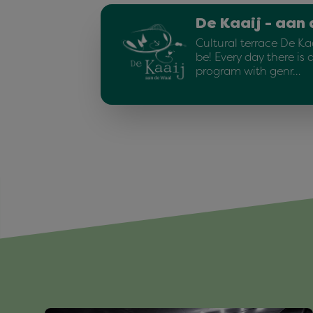
De Kaaij - aan
Cultural terrace De Kaa
be! Every day there is 
program with genr…