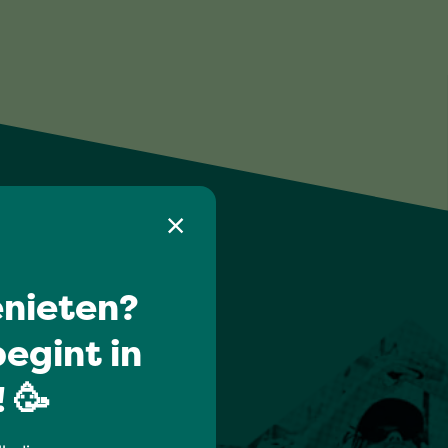
nieten?
egint in
 🥳