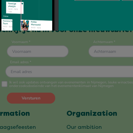
Always up to date?
Schrijf je nu in voor onze nieuwsbrief
ormation
Organization
daagsefeesten
Our ambition