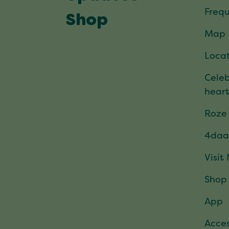
Frequ
Shop
Map
Locat
Celeb
hear
Roze
4daa
Visit
Shop
App
Acces