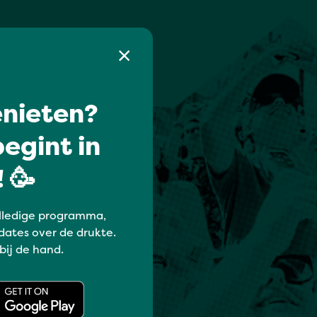
nieten?
egint in
 🥳
lledige programma,
dates over de drukte.
 bij de hand.