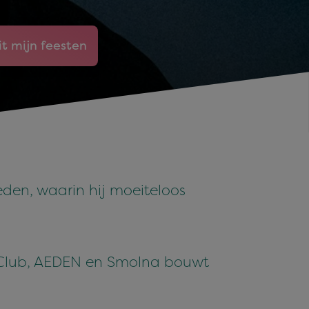
it mijn feesten
den, waarin hij moeiteloos
atClub, AEDEN en Smolna bouwt