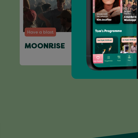
Have a blast
MOONRISE