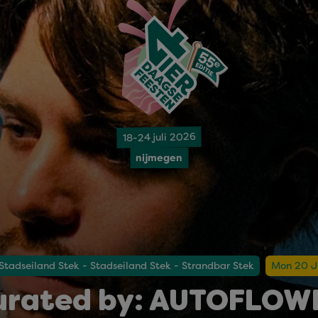
18-24 juli 2026
nijmegen
Stadseiland Stek - Stadseiland Stek - Strandbar Stek
Mon 20 J
urated by: AUTOFLOW