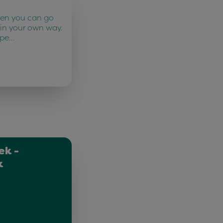
ten you can go
 in your own way.
 pe…
ek -
k