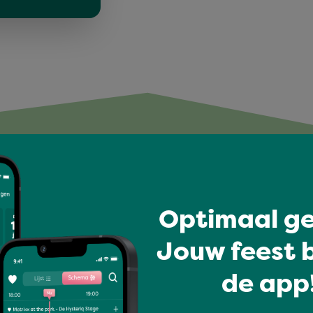
You might like
Optimaal ge
Jouw feest b
de app!