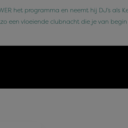
R het programma en neemt hij DJ’s als Kel
zo een vloeiende clubnacht die je van begin