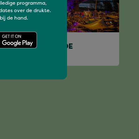
lledige programma,
dates over de drukte.
 bij de hand.
Have a blast
PLAATJESPARADE
SOUNDSYSTEM