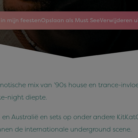
in mijn feesten
Opslaan als Must See
Verwijderen u
ische mix van ’90s house en trance-invloe
te-night diepte.
 en Australië en sets op onder andere KitK
nnen de internationale underground scene.