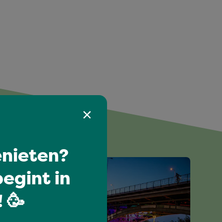
nieten?
egint in
 🥳