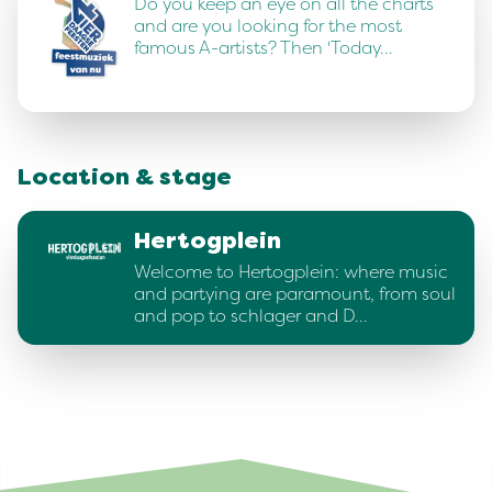
Do you keep an eye on all the charts
and are you looking for the most
famous A-artists? Then 'Today…
Location & stage
Hertogplein
Welcome to Hertogplein: where music
and partying are paramount, from soul
and pop to schlager and D…