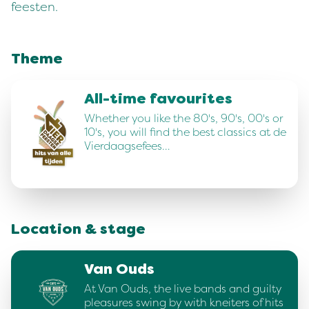
feesten.
Theme
All-time favourites
Whether you like the 80's, 90's, 00's or
10's, you will find the best classics at de
Vierdaagsefees…
Location & stage
Van Ouds
At Van Ouds, the live bands and guilty
pleasures swing by with kneiters of hits