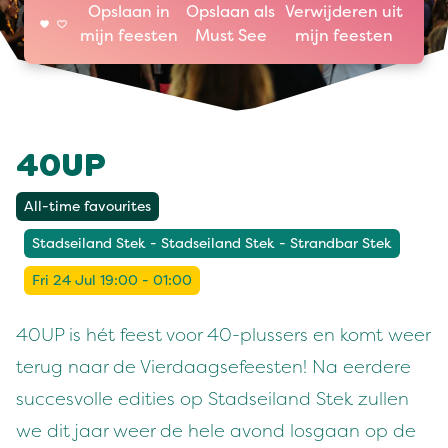
Opslaan in
Opslaan als
Verwijderen uit
mijn feesten
Must See
mijn feesten
40UP
All-time favourites
Stadseiland Stek - Stadseiland Stek - Strandbar Stek
Fri 24 Jul 19:00 - 01:00
40UP is hét feest voor 40-plussers en komt weer
terug naar de Vierdaagsefeesten! Na eerdere
succesvolle edities op Stadseiland Stek zullen
we dit jaar weer de hele avond losgaan op de