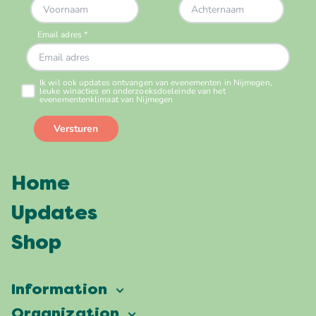
Home
Updates
Shop
Information
Vierdaagsefeesten
Organization