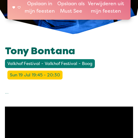
Opslaan in
Opslaan als
Verwijderen uit
mijn feesten
Must See
mijn feesten
Tony Bontana
Valkhof Festival - Valkhof Festival - Boog
Sun 19 Jul 19:45 - 20:30
...