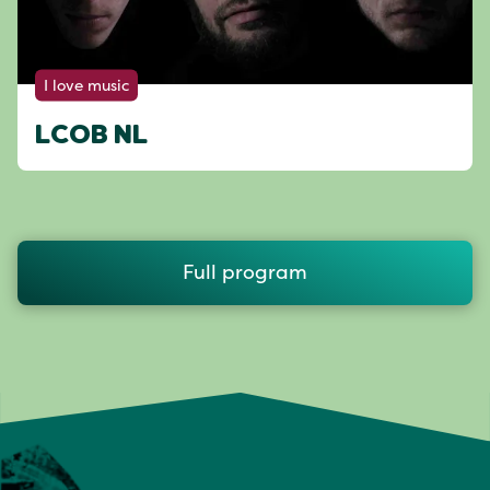
I love music
LCOB NL
Full program