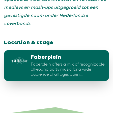
medleys en mash-ups uitgegroeid tot een
gevestigde naam onder Nederlandse
coverbands.
Location & stage
Faberplein
Faberplein offers a mix of recognizable
all-round party music for a wide
audience of all ages durin…