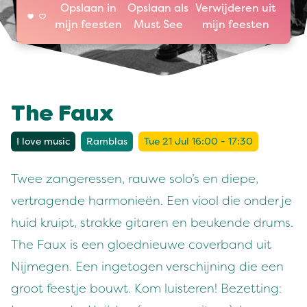
Opslaan in
Opslaan als
Verwijderen uit
mijn feesten
Must See
mijn feesten
The Faux
I love music
Ramblas
Tue 21 Jul 16:00 - 17:30
Twee zangeressen, rauwe solo’s en diepe,
vertragende harmonieën. Een viool die onder je
huid kruipt, strakke gitaren en beukende drums.
The Faux is een gloednieuwe coverband uit
Nijmegen. Een ingetogen verschijning die een
groot feestje bouwt. Kom luisteren! Bezetting: