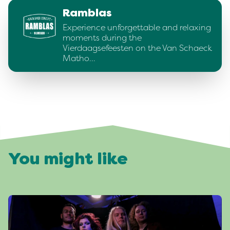
Ramblas
Experience unforgettable and relaxing
moments during the
Vierdaagsefeesten on the Van Schaeck
Matho…
You might like